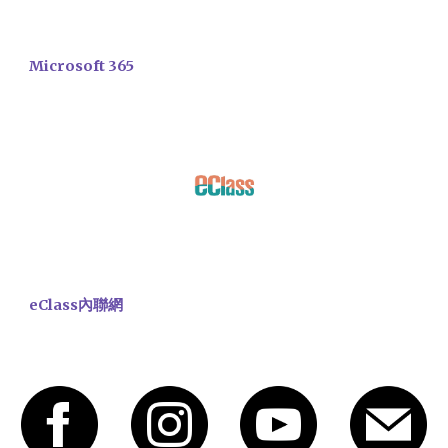
Microsoft 365
eClass內聯網