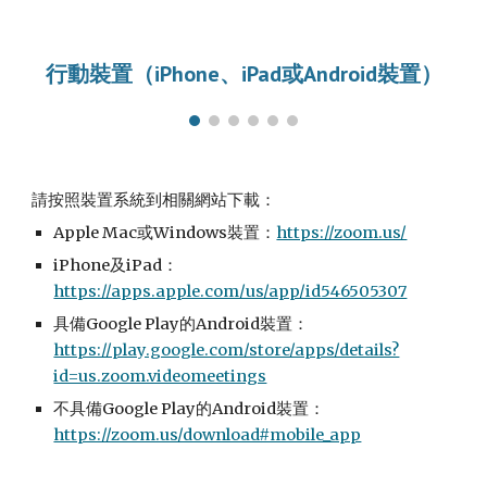
行動裝置（iPhone、iPad或Android裝置）
請按照裝置系統到相關網站下載：
Apple Mac或Windows裝置：
https://zoom.us/
iPhone及iPad：
https://apps.apple.com/us/app/id546505307
具備Google Play的Android裝置：
https://play.google.com/store/apps/details?
id=us.zoom.videomeetings
不具備Google Play的Android裝置：
https://zoom.us/download#mobile_app